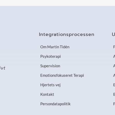
Integrationsprocessen
U
Om Martin Tidén
F
Psykoterapi
A
Supervision
A
ivt
Emotionsfokuseret Terapi
A
Hjertets vej
E
Kontakt
B
Persondatapolitik
F